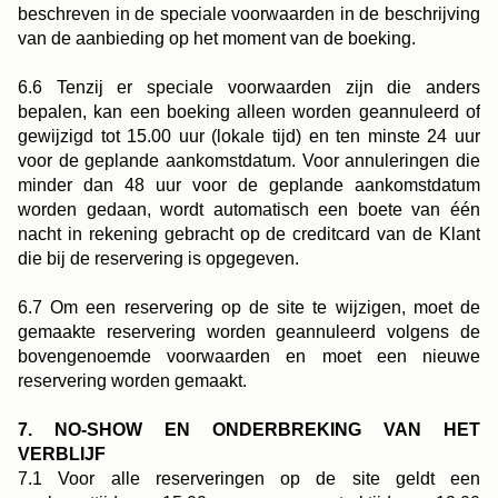
beschreven in de speciale voorwaarden in de beschrijving
van de aanbieding op het moment van de boeking.
Boek
6.6 Tenzij er speciale voorwaarden zijn die anders
bepalen, kan een boeking alleen worden geannuleerd of
Het huis
De kamers & Suites
gewijzigd tot 15.00 uur (lokale tijd) en ten minste 24 uur
voor de geplande aankomstdatum. Voor annuleringen die
Onze partners
Onze Verplichtingen
minder dan 48 uur voor de geplande aankomstdatum
worden gedaan, wordt automatisch een boete van één
Aanbiedingen & Nieuws
Toegang
Boek
nacht in rekening gebracht op de creditcard van de Klant
Neem contact met ons op
die bij de reservering is opgegeven.
6.7 Om een reservering op de site te wijzigen, moet de
gemaakte reservering worden geannuleerd volgens de
bovengenoemde voorwaarden en moet een nieuwe
reservering worden gemaakt.
7. NO-SHOW EN ONDERBREKING VAN HET
VERBLIJF
7.1 Voor alle reserveringen op de site geldt een