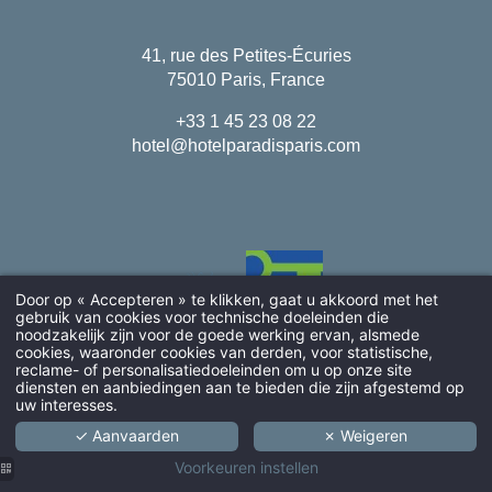
41, rue des Petites-Écuries
75010 Paris, France
+33 1 45 23 08 22
hotel@hotelparadisparis.com
Door op « Accepteren » te klikken, gaat u akkoord met het
gebruik van cookies voor technische doeleinden die
noodzakelijk zijn voor de goede werking ervan, alsmede
cookies, waaronder cookies van derden, voor statistische,
AANKOMST
reclame- of personalisatiedoeleinden om u op onze site
diensten en aanbiedingen aan te bieden die zijn afgestemd op
uw interesses.
✓ Aanvaarden
✗ Weigeren
Instagram
VOLWASSENEN
Voorkeuren instellen
WhatsApp