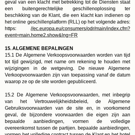
geval van een klacht met betrekking tot de Diensten staat
een buitengerechtelijke geschillenoplossing ter
beschikking van de Klant, die een klacht kan indienen op
het online geschillenplatform (RLL) op het volgende adres:
https:
//ec.europa.eu/consumers/odr/main/index.cfm?
event=main.home2.show&lng=FR
15. ALGEMENE BEPALINGEN
15.1 De Algemene Verkoopsvoorwaarden worden van tijd
tot tijd gewijzigd, met name om rekening te houden met
wijzigingen in de wetgeving. De nieuwe Algemene
Verkoopvoorwaarden zijn van toepassing vanaf de datum
waarop ze op de site worden gepubliceerd.
15.2 De Algemene Verkoopsvoorwaarden, met inbegrip
van het Vertrouwelijkheidsbeleid, de Algemene
Gebruiksvoorwaarden van de site en, in voorkomend
geval, de bijzondere voorwaarden die eigen zijn aan
bepaalde aanbiedingen, vormen de volledige
overeenkomst tussen de partijen. bepaalde aanbiedingen,
vormen het volledige contract tussen de Klant en het hotel