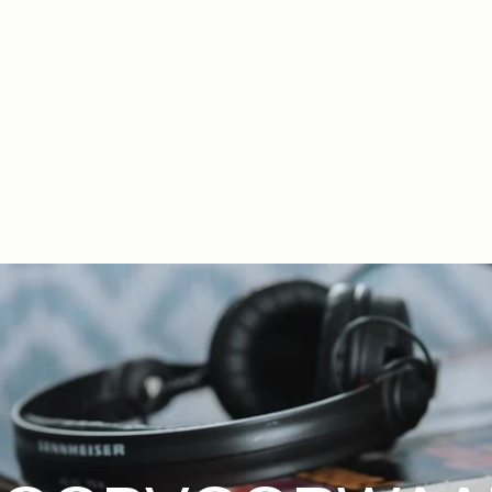
NL
FR
EN
ES
IT
DE