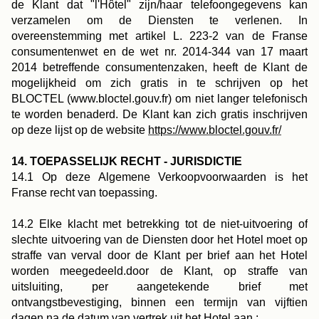
de Klant dat "l'Hôtel" zijn/haar telefoongegevens kan
verzamelen om de Diensten te verlenen. In
overeenstemming met artikel L. 223-2 van de Franse
consumentenwet en de wet nr. 2014-344 van 17 maart
2014 betreffende consumentenzaken, heeft de Klant de
mogelijkheid om zich gratis in te schrijven op het
BLOCTEL (www.bloctel.gouv.fr) om niet langer telefonisch
te worden benaderd. De Klant kan zich gratis inschrijven
op deze lijst op de website
https://www.bloctel.gouv.fr/
14. TOEPASSELIJK RECHT - JURISDICTIE
14.1 Op deze Algemene Verkoopvoorwaarden is het
Franse recht van toepassing.
14.2 Elke klacht met betrekking tot de niet-uitvoering of
slechte uitvoering van de Diensten door het Hotel moet op
straffe van verval door de Klant per brief aan het Hotel
worden meegedeeld.door de Klant, op straffe van
uitsluiting, per aangetekende brief met
ontvangstbevestiging, binnen een termijn van vijftien
dagen na de datum van vertrek uit het Hotel aan :