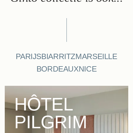
PARIJS
BIARRITZ
MARSEILLE
BORDEAUX
NICE
HÔTEL
PILGRIM