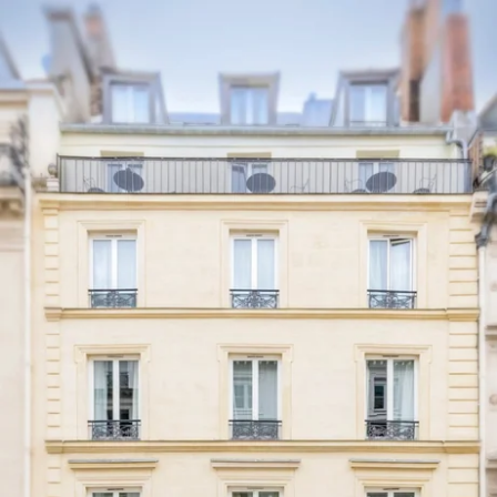
NL
FR
EN
ES
IT
DE