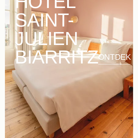
HÔTEL
SAINT-
JULIEN
BIARRITZ
ONTDEK