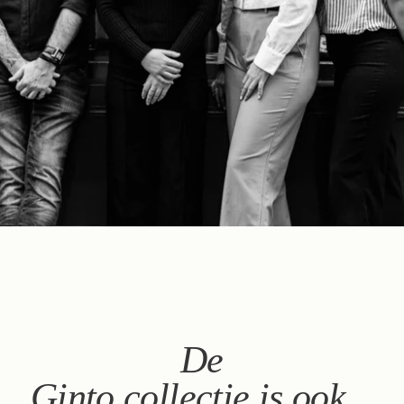
Boek
Het huis
De kamers & Suites
Onze partners
Onze Verplichtingen
Aanbiedingen & Nieuws
Toegang
Boek
Neem contact met ons op
De
Ginto collectie is ook...