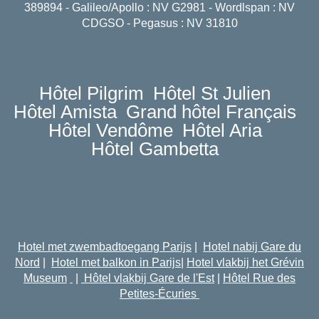
389894 - Galileo/Apollo : NV G2981 - Wordlspan : NV
CDGSO - Pegasus : NV 31810
Hôtel Pilgrim
Hôtel St Julien
Hôtel Amista
Grand hôtel Français
Hôtel Vendôme
Hôtel Aria
Hôtel Gambetta
Hotel met zwembadtoegang Parijs
|
Hotel nabij Gare du
Nord
|
Hotel met balkon in Parijs
|
Hotel vlakbij het Grévin
Museum
|
Hôtel vlakbij Gare de l'Est
|
Hôtel Rue des
Petites-Écuries