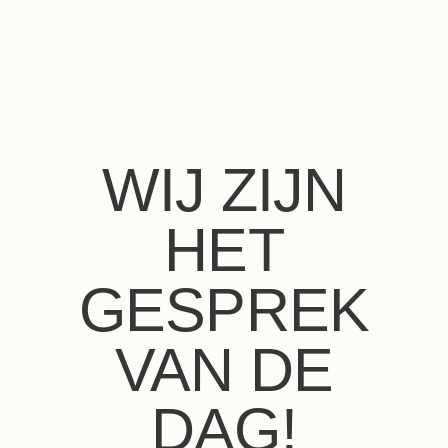
NL
FR
EN
ES
IT
DE
WIJ ZIJN
HET
GESPREK
VAN DE
DAG!