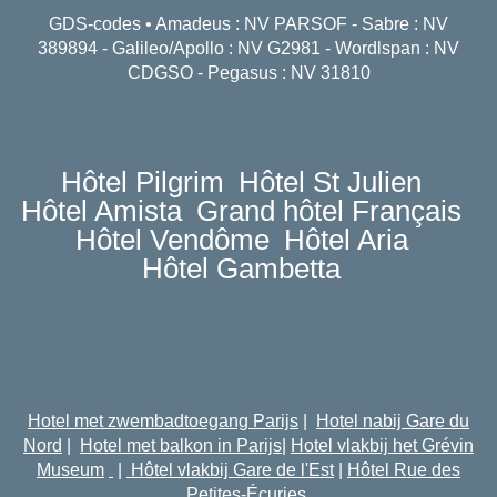
GDS-codes • Amadeus : NV PARSOF - Sabre : NV
389894 - Galileo/Apollo : NV G2981 - Wordlspan : NV
CDGSO - Pegasus : NV 31810
Hôtel Pilgrim
Hôtel St Julien
Hôtel Amista
Grand hôtel Français
Hôtel Vendôme
Hôtel Aria
Hôtel Gambetta
Hotel met zwembadtoegang Parijs
|
Hotel nabij Gare du
Nord
|
Hotel met balkon in Parijs
|
Hotel vlakbij het Grévin
Museum
|
Hôtel vlakbij Gare de l'Est
|
Hôtel Rue des
Petites-Écuries