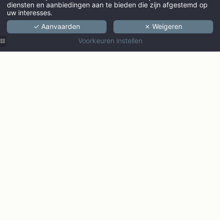
diensten en aanbiedingen aan te bieden die zijn afgestemd op
uw interesses.
✓ Aanvaarden
✗ Weigeren
VOLWASSENEN
Voorkeuren instellen
PROMO CODE
Beschikbaarhe
Ontdek de Ginto collectie
Parijs
Biarritz
Marseille
Bordeaux
Nice
Ontdek de Ginto hotel