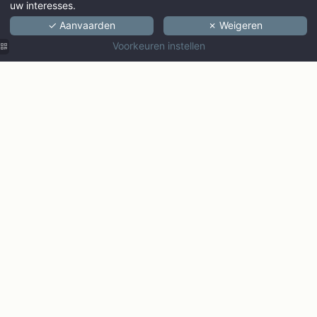
uw interesses.
✓ Aanvaarden
✗ Weigeren
VOLWASSENEN
Voorkeuren instellen
PROMO CODE
Beschikbaarhe
Ontdek de Ginto collectie
Parijs
Biarritz
Marseille
Bordeaux
Nice