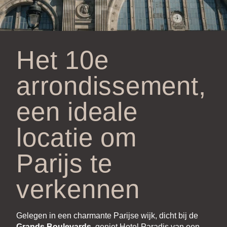
Het 10e
arrondissement,
een ideale
locatie om
Parijs te
verkennen
Gelegen in een charmante Parijse wijk, dicht bij de
Grands Boulevards
, geniet Hotel Paradis van een