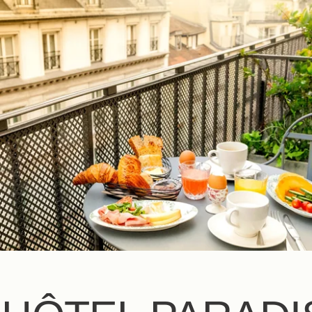
NL
FR
EN
ES
IT
DE