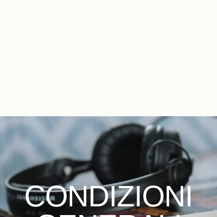
IT
FR
EN
ES
DE
NL
CONDIZIONI