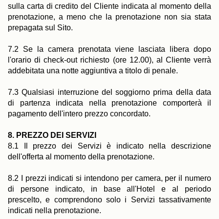
La Casa
Le Camere e le Suite
sulla carta di credito del Cliente indicata al momento della
prenotazione, a meno che la prenotazione non sia stata
I nostri partner
I nostri impegni
prepagata sul Sito.
Offerte e novità
L'accesso
Libro
7.2 Se la camera prenotata viene lasciata libera dopo
l'orario di check-out richiesto (ore 12.00), al Cliente verrà
Contattateci
addebitata una notte aggiuntiva a titolo di penale.
7.3 Qualsiasi interruzione del soggiorno prima della data
di partenza indicata nella prenotazione comporterà il
pagamento dell'intero prezzo concordato.
8. PREZZO DEI SERVIZI
8.1 Il prezzo dei Servizi è indicato nella descrizione
dell'offerta al momento della prenotazione.
8.2 I prezzi indicati si intendono per camera, per il numero
di persone indicato, in base all'Hotel e al periodo
prescelto, e comprendono solo i Servizi tassativamente
indicati nella prenotazione.