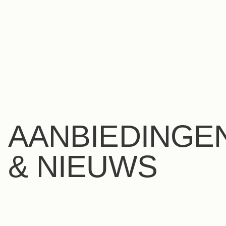
NL
FR
EN
ES
IT
DE
AANBIEDINGE
& NIEUWS