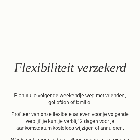
Boek
Het huis
De kamers & Suites
Onze partners
Onze Verplichtingen
Flexibiliteit verzekerd
Aanbiedingen & Nieuws
Toegang
Boek
Neem contact met ons op
Plan nu je volgende weekendje weg met vrienden,
geliefden of familie.
Profiteer van onze flexibele tarieven voor je volgende
verblijf: je kunt je verblijf 2 dagen voor je
aankomstdatum kosteloos wijzigen of annuleren.
Wacht niet langer, je hoeft alleen nog maar je reisdata