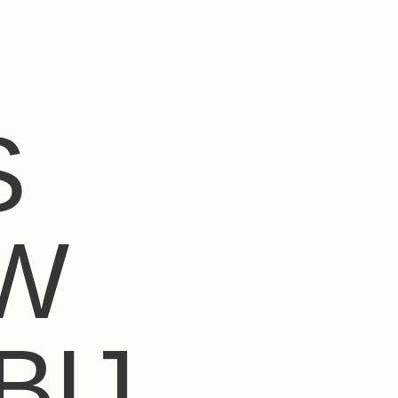
S
UW
BIJ