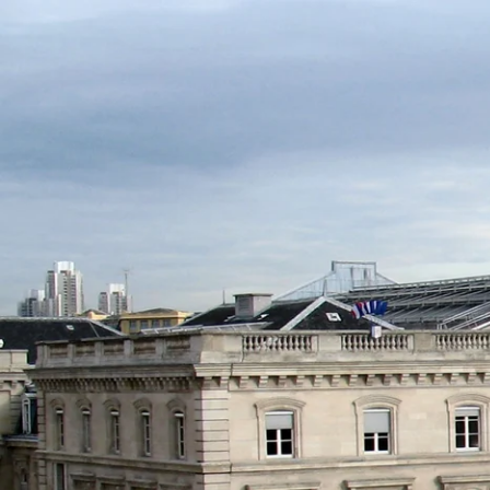
NL
FR
EN
ES
IT
DE