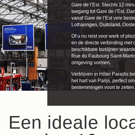
Gare de l’Est. Slechts 12 minu
toegang tot Gare de l’Est. Dan
vanaf Gare de l’Est vele best
Lotharingen, Duitsland, Ooste
Of u nu reist voor werk of plez
en de directe verbinding met d
beschikbare buslijnen waarder
Rue du Faubourg Saint-Martin
omgeving vormen.
Toegang
Verblijven in Hôtel Paradis be
het hart van Parijs, perfect o
Boek
bestemmingen voort te zetten
eem contact met ons op
Een ideale loca