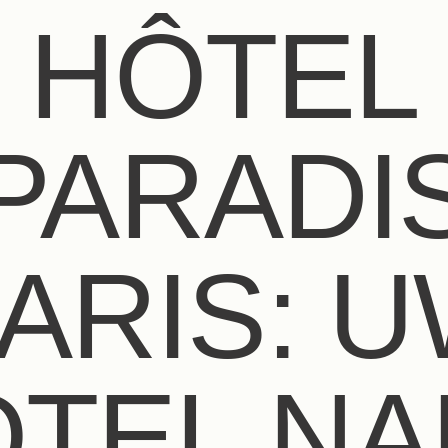
HÔTEL
PARADI
ARIS: 
TEL NA