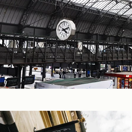
Het huis
De kamers & Suites
Onze partners
N
Onze Verplichtingen