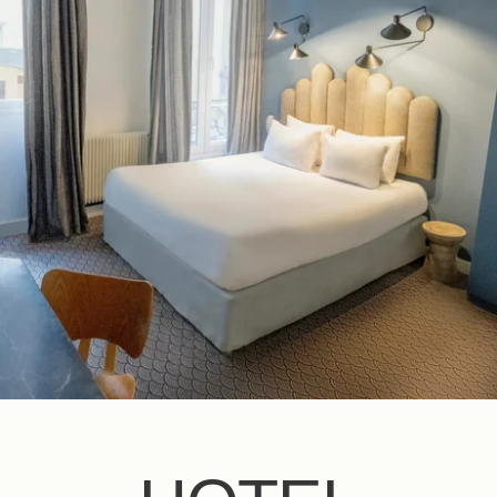
NL
FR
EN
ES
IT
DE