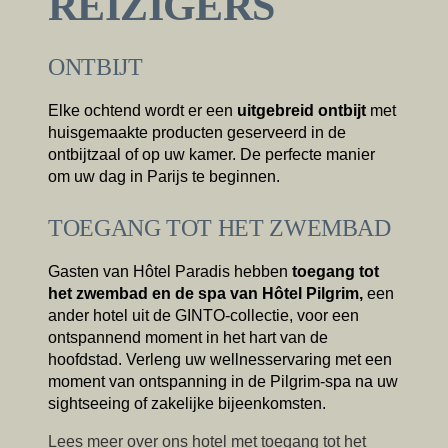
REIZIGERS
ONTBIJT
Elke ochtend wordt er een
uitgebreid ontbijt
met
huisgemaakte producten geserveerd in de
ontbijtzaal of op uw kamer. De perfecte manier
om uw dag in Parijs te beginnen.
TOEGANG TOT HET ZWEMBAD
Gasten van Hôtel Paradis hebben
toegang tot
Boek
het zwembad en de spa van Hôtel Pilgrim,
een
ander hotel uit de GINTO-collectie, voor een
ontspannend moment in het hart van de
Het huis
De kamers & Suites
hoofdstad. Verleng uw wellnesservaring met een
moment van ontspanning in de Pilgrim-spa na uw
Onze partners
Onze Verplichtingen
sightseeing of zakelijke bijeenkomsten.
Aanbiedingen & Nieuws
Toegang
Boek
Lees meer over ons hotel met toegang tot het