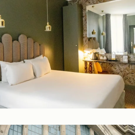
NL
FR
EN
ES
IT
DE