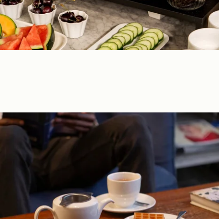
Boek
Het huis
De kamers & Suites
Onze partners
Onze Verplichtingen
Aanbiedingen & Nieuws
Toegang
Boek
Neem contact met ons op