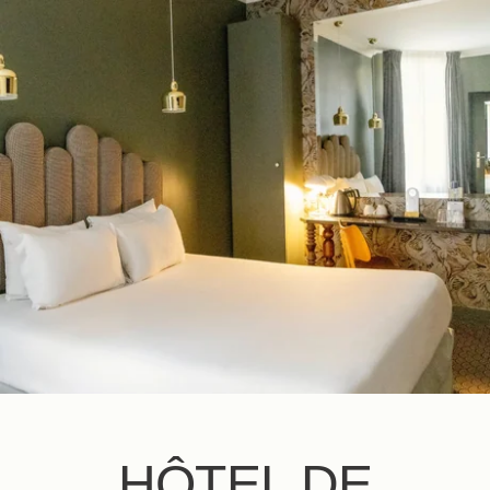
FR
EN
ES
IT
DE
NL
HÔTEL DE