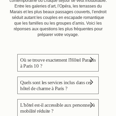
contemporaine où chaque séjour se veut inoubliable.
Entre les galeries d'art, l'Opéra, les terrasses du
Marais et les plus beaux passages couverts, l'endroit
séduit autant les couples en escapade romantique
que les familles ou les groupes d'amis. Voici les
réponses aux questions les plus fréquentes pour
préparer votre voyage.
Où se trouve exactement l'Hôtel Paradis
à Paris 10 ?
L'Hôtel Paradis se situe au
Quels sont les services inclus dans cet
41 rue des Petites-Écuries,
hôtel de charme à Paris ?
dans le 10e arrondissement
de Paris, entre la rue Paradis
Le séjour comprend le wifi
et le boulevard de
L'hôtel est-il accessible aux personnes à
gratuit, une réception ouverte
Strasbourg. Il se trouve à
mobilité réduite ?
24h/24, la conciergerie et la
quelques minutes de marche