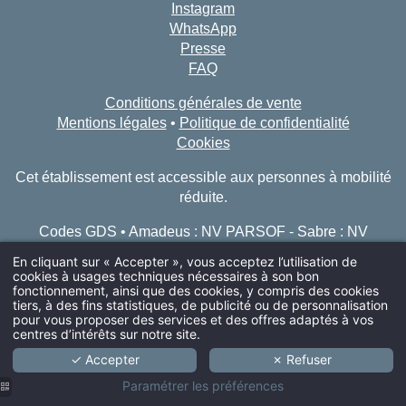
Instagram
WhatsApp
Presse
FAQ
Conditions générales de vente
Mentions légales
•
Politique de confidentialité
Cookies
Cet établissement est accessible aux personnes à mobilité
réduite.
Codes GDS • Amadeus : NV PARSOF - Sabre : NV
389894 - Galileo/Apollo : NV G2981 - Wordlspan : NV
En cliquant sur « Accepter », vous acceptez l’utilisation de
CDGSO - Pegasus : NV 31810
cookies à usages techniques nécessaires à son bon
fonctionnement, ainsi que des cookies, y compris des cookies
ARRIVÉE
tiers, à des fins statistiques, de publicité ou de personnalisation
pour vous proposer des services et des offres adaptés à vos
centres d’intérêts sur notre site.
Hôtel Pilgrim
Hôtel St Julien
✓ Accepter
✗ Refuser
ADULTES
Hôtel Amista
Grand hôtel Français
Paramétrer les préférences