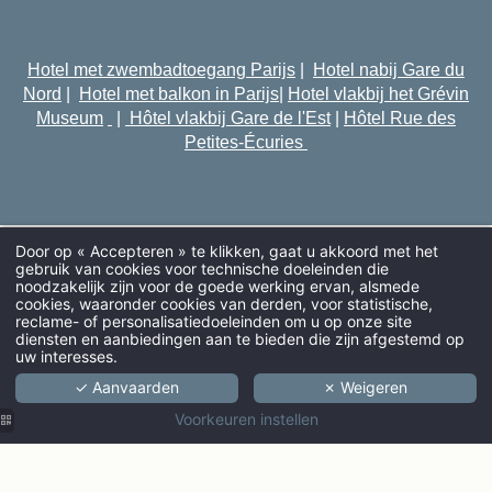
Hotel met zwembadtoegang Parijs
|
Hotel nabij Gare du
Nord
|
Hotel met balkon in Parijs
|
Hotel vlakbij het Grévin
Museum
|
Hôtel vlakbij Gare de l'Est
|
Hôtel Rue des
Petites-Écuries
Door op « Accepteren » te klikken, gaat u akkoord met het
gebruik van cookies voor technische doeleinden die
noodzakelijk zijn voor de goede werking ervan, alsmede
cookies, waaronder cookies van derden, voor statistische,
AANKOMST
reclame- of personalisatiedoeleinden om u op onze site
diensten en aanbiedingen aan te bieden die zijn afgestemd op
uw interesses.
✓ Aanvaarden
✗ Weigeren
VOLWASSENEN
Voorkeuren instellen
PROMO CODE