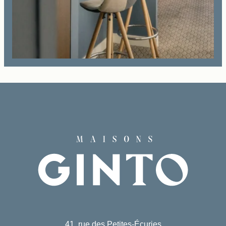
Boek
Het huis
De kamers & Suites
Onze partners
Onze Verplichtingen
Aanbiedingen & Nieuws
Toegang
Boek
Neem contact met ons op
41, rue des Petites-Écuries