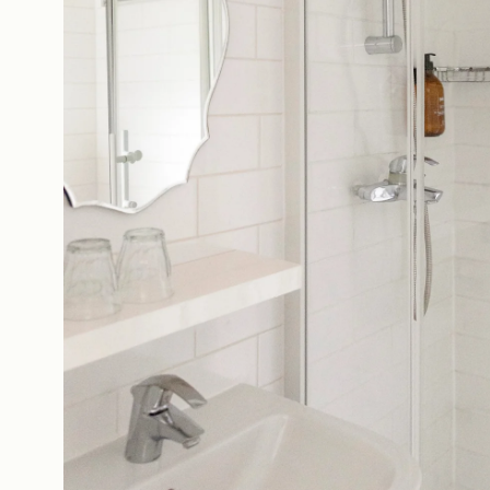
Das Haus
Z
Die Zimmer & Suiten
B