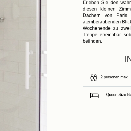
Erleben Sie den wahr
diesen kleinen Zimm
Dächern von Paris 
atemberaubenden Blick
Wochenende zu zweit.
Treppe erreichbar, so
befinden.
I
2 personen max
Queen Size Be
ugang
uchen