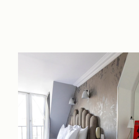
DE
FR
EN
ES
IT
NL