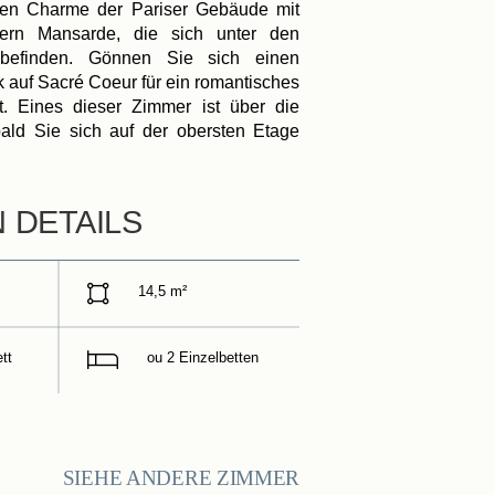
en Charme der Pariser Gebäude mit
ern Mansarde, die sich unter den
befinden. Gönnen Sie sich einen
 auf Sacré Coeur für ein romantisches
 Eines dieser Zimmer ist über die
Buchen
bald Sie sich auf der obersten Etage
ANREISE
ABREISE
N DETAILS
ERWACHSENE
14,5 m²
PROMO CODE
tt
ou 2 Einzelbetten
Überprüfen Sie die Verfügbarkeit
SIEHE ANDERE ZIMMER