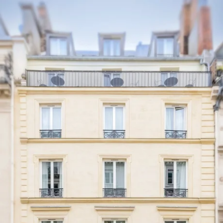
DE
FR
EN
ES
IT
NL