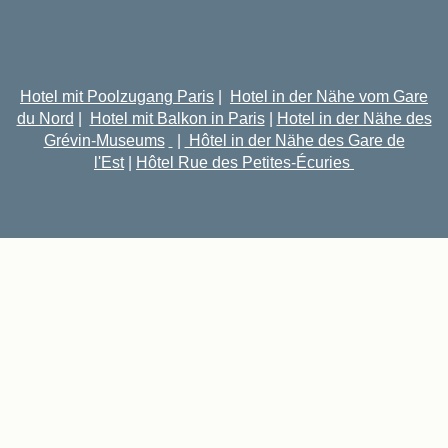
Hotel mit Poolzugang Paris
|
Hotel in der Nähe vom Gare
du Nord
|
Hotel mit Balkon in Paris
|
Hotel in der Nähe des
Grévin-Museums
|
Hôtel in der Nähe des Gare de
l'Est
|
Hôtel Rue des Petites-Écuries