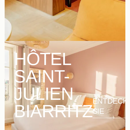
HÔTEL
SAINT-
JULIEN
ENTDECK
BIARRITZ
SIE