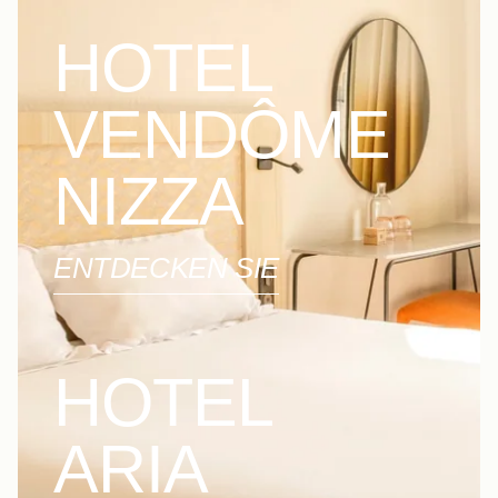
HOTEL
VENDÔME
NIZZA
ENTDECKEN SIE
HOTEL
ARIA