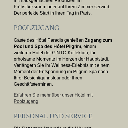
mit hausgemachten Produkten im
Frühstücksraum oder auf Ihrem Zimmer serviert.
Der perfekte Start in Ihren Tag in Paris.
POOLZUGANG
Gäste des Hôtel Paradis genießen Z
ugang zum
Pool und Spa des Hôtel Pilgrim
, einem
Buchen
weiteren Hotel der GINTO-Kollektion, für
erholsame Momente im Herzen der Hauptstadt.
Verlängern Sie Ihr Wellness-Erlebnis mit einem
Das Haus
Die Zimmer & Suiten
Moment der Entspannung im Pilgrim Spa nach
Ihrer Besichtigungstour oder Ihren
Unsere Partner
Unsere Verpflichtungen
Geschäftsterminen.
Angebote & Aktuelles
Zugang
Buchen
Erfahren Sie mehr über unser Hotel mit
Kontaktieren Sie uns
Poolzugang
PERSONAL UND SERVICE