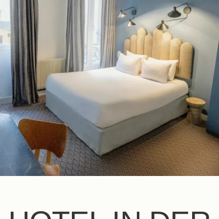
DE
FR
EN
ES
IT
NL