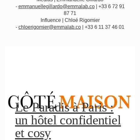
-
emmanuellegillardo@emmalab.co
| +33 6 72 91
87 71​
Influence | Chloé Rigomier
-
chloerigomier@emmalab.co
| +33 6 11 37 46 01
Le Paradis à Paris :
un hôtel confidentiel
et cosy