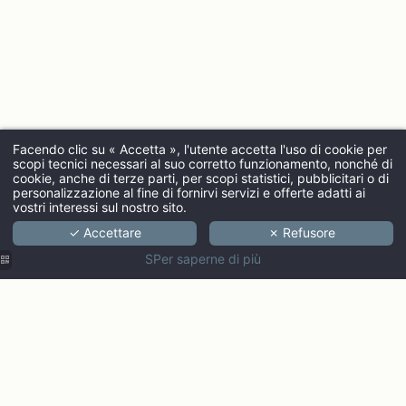
Facendo clic su « Accetta », l'utente accetta l'uso di cookie per
scopi tecnici necessari al suo corretto funzionamento, nonché di
ARRIVO
cookie, anche di terze parti, per scopi statistici, pubblicitari o di
personalizzazione al fine di fornirvi servizi e offerte adatti ai
vostri interessi sul nostro sito.
✓ Accettare
✗ Refusore
ADULTI
SPer saperne di più
CODICE PROMOZIONALE
Verifica di