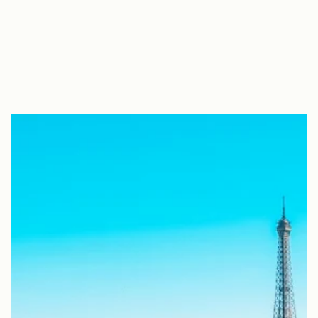
IT
FR
EN
ES
DE
NL