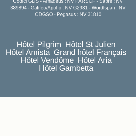
Codici GDS • Amadeus : NV PARSOF - Sabre : NV
389894 - Galileo/Apollo : NV G2981 - Wordlspan : NV
CDGSO - Pegasus : NV 31810
Hôtel Pilgrim
Hôtel St Julien
Hôtel Amista
Grand hôtel Français
Hôtel Vendôme
Hôtel Aria
Hôtel Gambetta