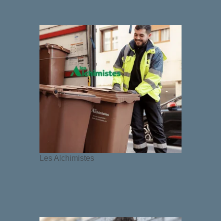
Libro
La Casa
Le Camere e le Suite
I nostri partner
I nostri impegni
Les Alchimistes
Offerte e novità
L'accesso
Libro
Contattateci