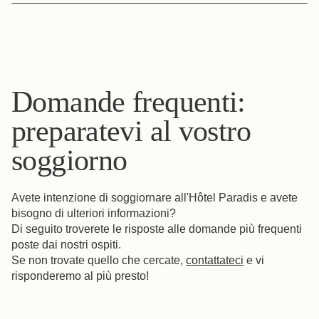
lucchetto.
Se desiderate effettuare una prenotazione di gruppo per
una festa o un evento presso la nostra struttura, vi
ricordiamo che il numero massimo di camere prenotabili
online è di quattro (4). Altro? Per ulteriori informazioni, vi
invitiamo a contattare il nostro team al seguente indirizzo
e-mail: hotel@hotelparadisparis.com
Domande frequenti:
preparatevi al vostro
soggiorno
Avete intenzione di soggiornare all'Hôtel Paradis e avete
bisogno di ulteriori informazioni?
Di seguito troverete le risposte alle domande più frequenti
poste dai nostri ospiti.
Se non trovate quello che cercate,
contattateci
e vi
risponderemo al più presto!
Libro