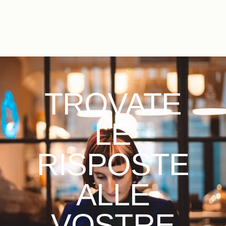
IT
FR
EN
ES
DE
NL
TROVATE
LE
RISPOSTE
ALLE
VOSTRE