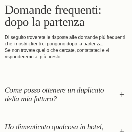
colazione: è inclusa nel prezzo del soggiorno.
Domande frequenti:
dopo la partenza
Di seguito troverete le risposte alle domande più frequenti
che i nostri clienti ci pongono dopo la partenza.
Se non trovate quello che cercate, contattateci e vi
risponderemo al più presto!
Come posso ottenere un duplicato
della mia fattura?
Contattateci al seguente indirizzo e-mail:
hotel@hotelparadisparis.com .
Ho dimenticato qualcosa in hotel,