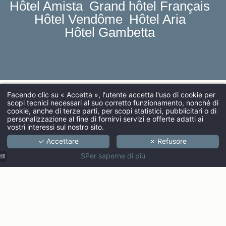
Hôtel Amista
Grand hôtel Français
Hôtel Vendôme
Hôtel Aria
Hôtel Gambetta
Facendo clic su « Accetta », l'utente accetta l'uso di cookie per
scopi tecnici necessari al suo corretto funzionamento, nonché di
ARRIVO
cookie, anche di terze parti, per scopi statistici, pubblicitari o di
personalizzazione al fine di fornirvi servizi e offerte adatti ai
vostri interessi sul nostro sito.
✓ Accettare
✗ Refusore
ADULTI
SPer saperne di più
CODICE PROMOZIONALE
Verifica di