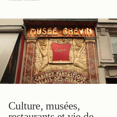
Réserver
La Maison
Les Chambres & Suite
Nos Partenaires
Nos Engagements
Offres & Actualités
Accès
Réserver
Nous contacter
Culture, musées,
restaurants et vie de