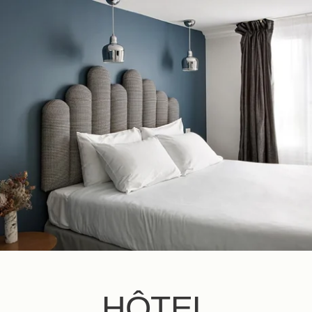
FR
EN
ES
IT
DE
NL
HÔTEL