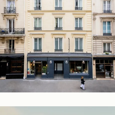
DE
FR
EN
ES
IT
NL