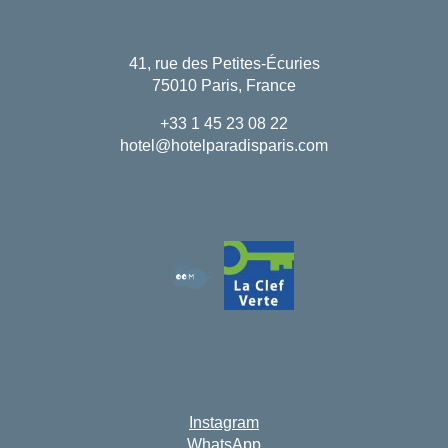
Buchen
41, rue des Petites-Écuries
75010 Paris, France
Das Haus
Die Zimmer & Suiten
+33 1 45 23 08 22
hotel@hotelparadisparis.com
Unsere Partner
Unsere Verpflichtungen
Angebote & Aktuelles
Zugang
Buchen
Kontaktieren Sie uns
Instagram
WhatsApp