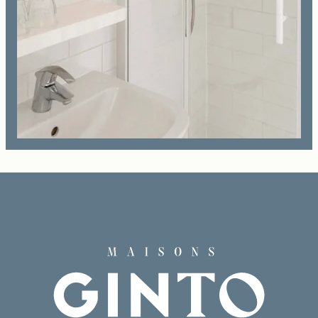
Buchen
Das Haus
Die Zimmer & Suiten
Unsere Partner
Unsere Verpflichtungen
Angebote & Aktuelles
Zugang
Buchen
Kontaktieren Sie uns