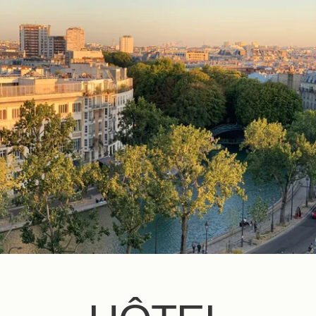
DE
FR
EN
ES
IT
NL