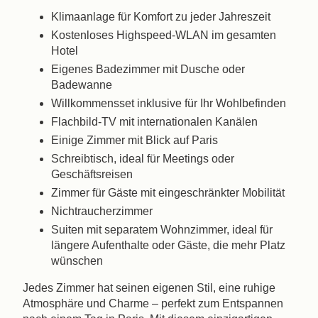
Klimaanlage für Komfort zu jeder Jahreszeit
Kostenloses Highspeed-WLAN im gesamten
Buchen
Hotel
Eigenes Badezimmer mit Dusche oder
Badewanne
Das Haus
Die Zimmer & Suiten
Willkommensset inklusive für Ihr Wohlbefinden
Flachbild-TV mit internationalen Kanälen
Unsere Partner
Unsere Verpflichtungen
Einige Zimmer mit Blick auf Paris
Angebote & Aktuelles
Zugang
Buchen
Schreibtisch, ideal für Meetings oder
Geschäftsreisen
Kontaktieren Sie uns
Zimmer für Gäste mit eingeschränkter Mobilität
Nichtraucherzimmer
Suiten mit separatem Wohnzimmer, ideal für
längere Aufenthalte oder Gäste, die mehr Platz
wünschen
Jedes Zimmer hat seinen eigenen Stil, eine ruhige
Atmosphäre und Charme – perfekt zum Entspannen