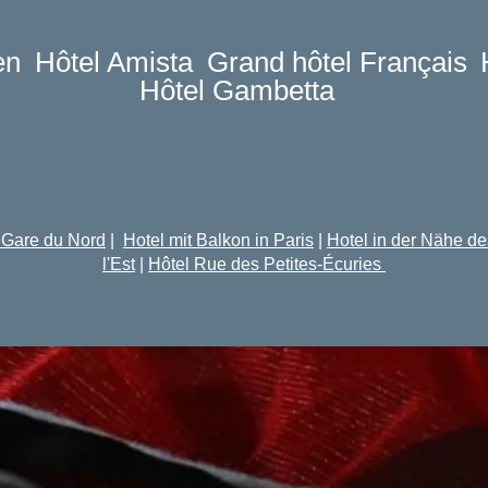
en
Hôtel Amista
Grand hôtel Français
Hôtel Gambetta
ugang
uchen
 Gare du Nord
|
Hotel mit Balkon in Paris
|
Hotel in der Nähe d
l'Est
|
Hôtel Rue des Petites-Écuries
ontaktieren Sie uns