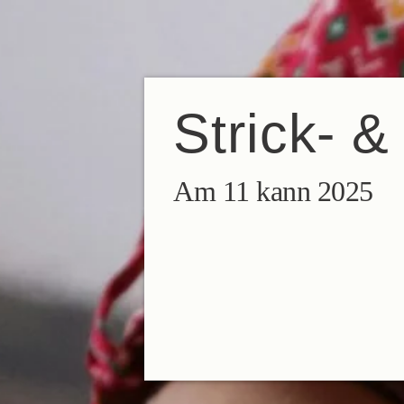
DE
FR
EN
ES
IT
NL
Strick- &
Am 11 kann 2025