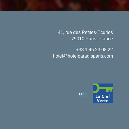
41, rue des Petites-Écuries
75010 Paris, France
+33 1 45 23 08 22
hotel@hotelparadisparis.com
Buchen
ANREISE
ABREISE