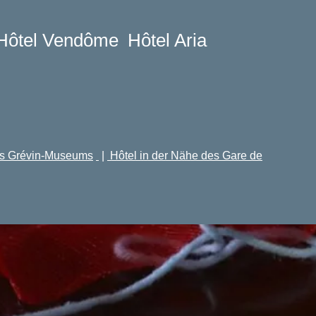
ERWACHSENE
Hôtel Vendôme
Hôtel Aria
PROMO CODE
Überprüfen Sie die Verfügbarkeit
es Grévin-Museums
|
Hôtel in der Nähe des Gare de