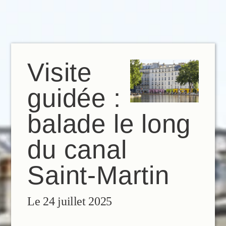
FR
EN
ES
IT
DE
NL
Visite
guidée :
balade le long
du canal
Saint-Martin
Le 24 juillet 2025