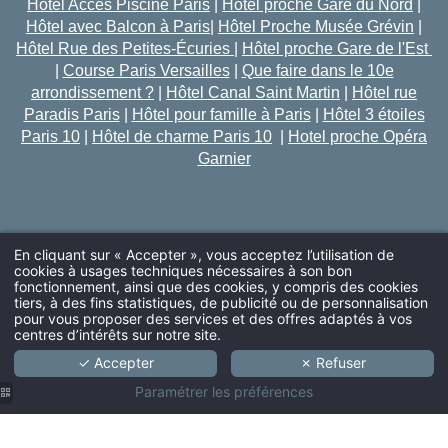
Hôtel Accès Piscine Paris
|
Hôtel proche Gare du Nord
|
Hôtel avec Balcon à Paris
|
Hôtel Proche Musée Grévin
|
Hôtel Rue des Petites-Écuries
|
Hôtel proche Gare de l'Est
|
Course Paris Versailles
|
Que faire dans le 10e
arrondissement ?
|
Hôtel Canal Saint Martin
|
Hôtel rue
Paradis Paris
|
Hôtel pour famille à Paris
|
Hôtel 3 étoiles
Paris 10
|
Hôtel de charme Paris 10
|
Hotel proche Opéra
Garnier
En cliquant sur « Accepter », vous acceptez l’utilisation de
cookies à usages techniques nécessaires à son bon
fonctionnement, ainsi que des cookies, y compris des cookies
ARRIVÉE
tiers, à des fins statistiques, de publicité ou de personnalisation
pour vous proposer des services et des offres adaptés à vos
centres d’intérêts sur notre site.
✓ Accepter
✗ Refuser
ADULTES
Paramétrer les préférences
PROMO CODE