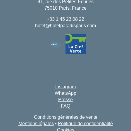
41, rue des Petites-Écuries
75010 Paris, France
+33 1 45 23 08 22
hotel@hotelparadisparis.com
Réserver
Instagram
La Maison
Les Chambres & Suite
WhatsApp
Presse
Nos Partenaires
Nos Engagements
FAQ
Offres & Actualités
Accès
Réserver
Conditions générales de vente
Mentions légales
•
Politique de confidentialité
Nous contacter
Cookies