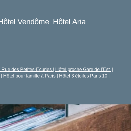
ADULTES
Hôtel Vendôme
Hôtel Aria
PROMO CODE
Vérifier la disponibilité
l Rue des Petites-Écuries
|
Hôtel proche Gare de l'Est
|
|
Hôtel pour famille à Paris
|
Hôtel 3 étoiles Paris 10
|