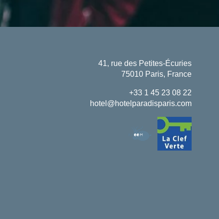
41, rue des Petites-Écuries
75010 Paris, France
+33 1 45 23 08 22
hotel@hotelparadisparis.com
Réserver
ARRIVÉE
DÉPART