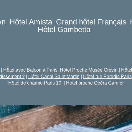
en
Hôtel Amista
Grand hôtel Français
Hôtel Gambetta
Accès
Réserver
|
Hôtel avec Balcon à Paris
|
Hôtel Proche Musée Grévin
|
Hôte
ndissement ?
|
Hôtel Canal Saint Martin
|
Hôtel rue Paradis Paris
Hôtel de charme Paris 10
|
Hotel proche Opéra Garnier
Nous contacter