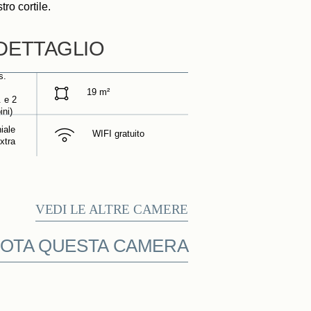
tro cortile.
Libro
ARRIVO
PARTENZA
 DETTAGLIO
s.
19 m²
ADULTI
. e 2
ni)
iale
WIFI gratuito
xtra
CODICE PROMOZIONALE
Verifica disponibilità
VEDI LE ALTRE CAMERE
OTA QUESTA CAMERA