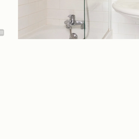
Attrezzature e accesso
Bollitore Kodama e tè
Divano letto extra (60 € a notte)