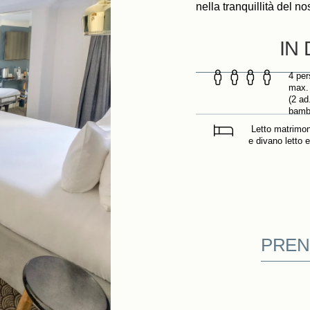
nella tranquillità del nos
IN
4 per
max.
(2 ad
bambi
Letto matrimon
e divano letto e
L'accesso
Libro
PREN
Contattateci