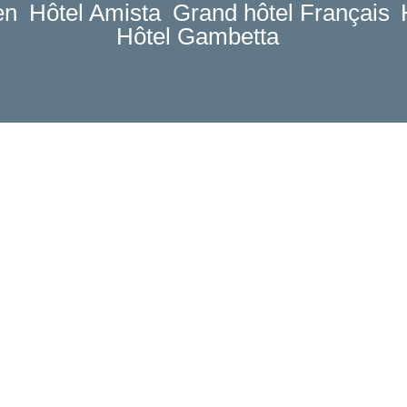
en
Hôtel Amista
Grand hôtel Français
Hôtel Gambetta
L'accesso
Libro
Contattateci