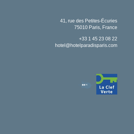
41, rue des Petites-Écuries
75010 Paris, France
+33 1 45 23 08 22
hotel@hotelparadisparis.com
Libro
ARRIVO
PARTENZA
ADULTI
CODICE PROMOZIONALE