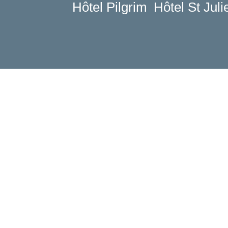
Hôtel Pilgrim
Hôtel St Juli
La Casa
Le Camere e le Suite
I nostri partner
I nostri impegni
Offerte e novità