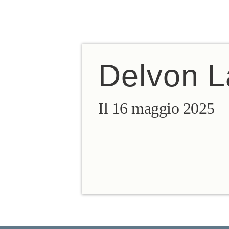
IT
FR
EN
ES
DE
NL
Delvon L
Il 16 maggio 2025